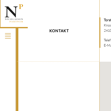
Tors
Kno
2410
KONTAKT
Tele
E-Ma