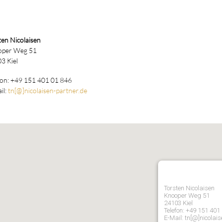
ten Nicolaisen
oper Weg 51
3 Kiel
fon: +49 151 401 01 846
il:
tn[@]nicolaisen-partner.de
Torsten Nicolaisen
Knooper Weg 51
24103 Kiel
Telefon: +49 151 401
E-Mail: tn[@]nicolais